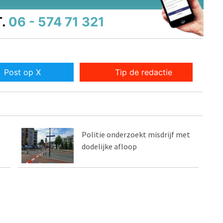
.
06 - 574 71 321
Post op X
Tip de redactie
Politie onderzoekt misdrijf met
dodelijke afloop