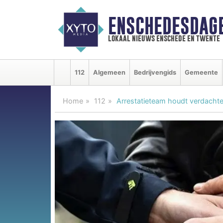
ENSCHEDESDAG
lokaal nieuws enschede en twente
112
Algemeen
Bedrijvengids
Gemeente
Home
112
Arrestatieteam houdt verdachte