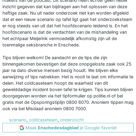
makers van de podcast. Dit scenario heeft echter geen nieuw
inzicht gegeven dat kan bijdragen aan het oplossen van deze
heftige zaak. Nu uit nader onderzoek niet kan worden afgeleid
dat er een nieuw scenario op tafel ligt gaat het onderzoeksteam
er nog steeds van uit dat het hoofdscenario leidend is. En het
hoofdscenario is dat de verdachten van de mishandeling van
het echtpaar Meijerink vermoedelijk afkomstig zijn uit de
toenmalige seksbranche in Enschede.
Tips blijven welkom! De aandacht en de tips die zijn
binnengekomen bevestigen dat deze onopgeloste zaak ook 25
jaar na dato diverse mensen bezig houdt. We blijven elke
aanwijzing of tips natrekken. Het is nooit te laat om informatie te
delen. Het coldcaseteam hoopt de waarheid van dit
gewelddadige incident boven tafel te krijgen. Tips kunnen blijven
doorgegeven worden via het tipformulier op politie.nl of bel
gratis met de Opsporingstiplijn 0800 6070. Anoniem tippen mag
ook via bel Misdaad anoniem 0800 7000.
scenario
,
coldcaseteam
,
onderzocht
Maak
Enschedesdagblad
je Google-favoriet