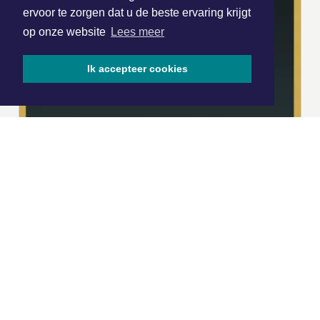
ervoor te zorgen dat u de beste ervaring krijgt
op onze website
Lees meer
Ik accepteer cookies
|
Nieuws | Sport | Evenementen
Hoofdvestiging:
van Benthuizenlaan 1
1701 BZ Heerhugowaard
072 8200 600