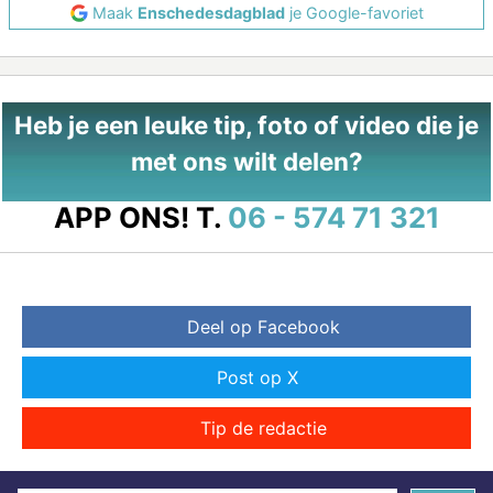
Maak
Enschedesdagblad
je Google-favoriet
Heb je een leuke tip, foto of video die je
met ons wilt delen?
APP ONS!
T.
06 - 574 71 321
Deel op Facebook
Post op X
Tip de redactie