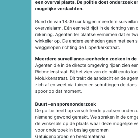
een overval plaats. De politie doet onderzoek e
mogelijke verdachten.
Rond de van 18.00 uur krijgen meerdere surveilla
overvalalarm. Eén eenheid rijdt in de richting v
rekening. Agenten ter plaatse vernemen dat er t
winkelier op. De andere eenheden gaan met een 
weggelopen richting de Lipperkerkstraat.
Meerdere surveillance-eenheden zoeken in de
Agenten die in de directe omgeving rijden zien ee
Rietmolenstraat. Bij het zien van de politieauto lo
Molukkenstraat. Dit trekt de aandacht en de agent
zich af en weet via tuinen en schuttingen de dan
spoor op dat moment.
Buurt –en sporenonderzoek
De politie heeft op verschillende plaatsen onderzo
niemand gewond geraakt. We spraken in de omge
de winkel als op de plaats waar deze mogelijke ve
voor onderzoek in beslag genomen.
Getuigenoproep en beeldmateriaal