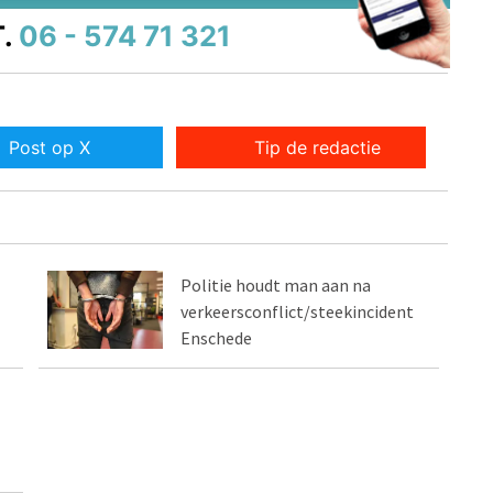
.
06 - 574 71 321
Post op X
Tip de redactie
Politie houdt man aan na
verkeersconflict/steekincident
Enschede