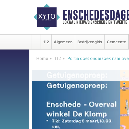
ENSCHEDESDAG
lokaal nieuws enschede en twente
112
Algemeen
Bedrijvengids
Gemeente
Home
112
Politie doet onderzoek naar ove