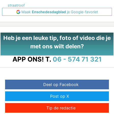
straatroof
Maak
Enschedesdagblad
je Google-favoriet
Heb je een leuke tip, foto of video die je
met ons wilt delen?
APP ONS!
T.
06 - 574 71 321
Deel op Facebook
Post op X
Tip de redactie