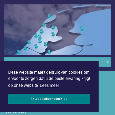
Overige dagbladen in de regio
Deze website maakt gebruik van cookies om
Algemene voorwaarden
ervoor te zorgen dat u de beste ervaring krijgt
op onze website
Lees meer
Disclaimer
Privacy Statement
Ik accepteer cookies
Copyright (c) 2026 | Enschedesdagblad.nl - Alle rechten
voorbehouden