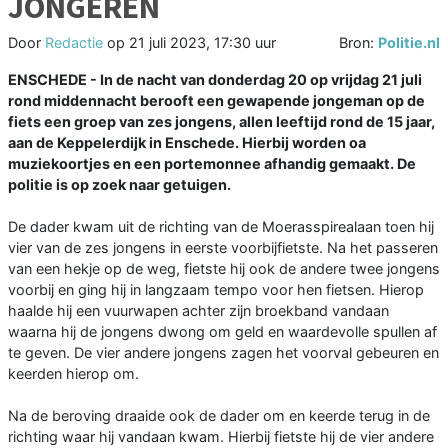
JONGEREN
Door
Redactie
op
21 juli 2023, 17:30 uur
Bron:
Politie.nl
ENSCHEDE - In de nacht van donderdag 20 op vrijdag 21 juli
rond middennacht berooft een gewapende jongeman op de
fiets een groep van zes jongens, allen leeftijd rond de 15 jaar,
aan de Keppelerdijk in Enschede. Hierbij worden oa
muziekoortjes en een portemonnee afhandig gemaakt. De
politie is op zoek naar getuigen.
De dader kwam uit de richting van de Moerasspirealaan toen hij
vier van de zes jongens in eerste voorbijfietste. Na het passeren
van een hekje op de weg, fietste hij ook de andere twee jongens
voorbij en ging hij in langzaam tempo voor hen fietsen. Hierop
haalde hij een vuurwapen achter zijn broekband vandaan
waarna hij de jongens dwong om geld en waardevolle spullen af
te geven. De vier andere jongens zagen het voorval gebeuren en
keerden hierop om.
Na de beroving draaide ook de dader om en keerde terug in de
richting waar hij vandaan kwam. Hierbij fietste hij de vier andere