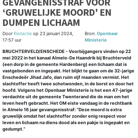
GEVANGENISSTRAF VOOR
‘GRUWELIJKE MOORD' EN
DUMPEN LICHAAM
Door
Redactie
op
23 januari 2024,
Bron:
Openbaar
17:57 uur
Ministerie
BRUCHTERVELD/ENSCHEDE - Voorbijgangers vinden op 22
mei 2022 in het kanaal Almelo-De Haandrik bij Bruchterveld
(een dorp in de gemeente Hardenberg) een lichaam dat is
vastgebonden en ingepakt. Het blijkt te gaan om de 32-jarige
Enschedeër Jihad Jafo, dan ruim vijf maanden vermist. Het
slachtoffer heeft twee schotwonden, in de borst en door het
hoofd. Volgens het Openbaar Ministerie is het een 47-jarige
verdachte uit de gemeente Twenterand die de man om het
leven heeft gebracht. Het OM eiste vandaag in de rechtbank
in Almelo 16 jaar gevangenisstraf: “Deze moord is extra
gruwelijk omdat het slachtoffer zonder enig respect voor
leven en lichaam na diens dood als een pakje is ingepakt en
gedumpt.“