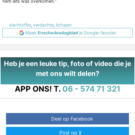
hem iets was overkomen.“
slachtoffer
,
verdachte
,
lichaam
Maak
Enschedesdagblad
je Google-favoriet
Heb je een leuke tip, foto of video die je
met ons wilt delen?
APP ONS!
T.
06 - 574 71 321
Deel op Facebook
Post op X