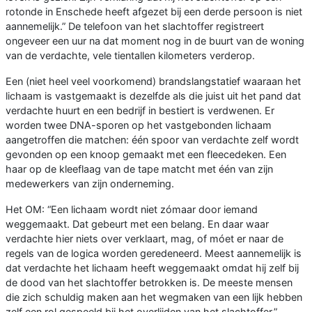
rotonde in Enschede heeft afgezet bij een derde persoon is niet
aannemelijk.” De telefoon van het slachtoffer registreert
ongeveer een uur na dat moment nog in de buurt van de woning
van de verdachte, vele tientallen kilometers verderop.
Een (niet heel veel voorkomend) brandslangstatief waaraan het
lichaam is vastgemaakt is dezelfde als die juist uit het pand dat
verdachte huurt en een bedrijf in bestiert is verdwenen. Er
worden twee DNA-sporen op het vastgebonden lichaam
aangetroffen die matchen: één spoor van verdachte zelf wordt
gevonden op een knoop gemaakt met een fleecedeken. Een
haar op de kleeflaag van de tape matcht met één van zijn
medewerkers van zijn onderneming.
Het OM: “Een lichaam wordt niet zómaar door iemand
weggemaakt. Dat gebeurt met een belang. En daar waar
verdachte hier niets over verklaart, mag, of móet er naar de
regels van de logica worden geredeneerd. Meest aannemelijk is
dat verdachte het lichaam heeft weggemaakt omdat hij zelf bij
de dood van het slachtoffer betrokken is. De meeste mensen
die zich schuldig maken aan het wegmaken van een lijk hebben
zelf een rol gespeeld bij het overlijden van het slachtoffer.”