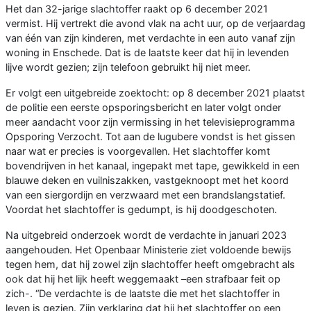
Het dan 32-jarige slachtoffer raakt op 6 december 2021
vermist. Hij vertrekt die avond vlak na acht uur, op de verjaardag
van één van zijn kinderen, met verdachte in een auto vanaf zijn
woning in Enschede. Dat is de laatste keer dat hij in levenden
lijve wordt gezien; zijn telefoon gebruikt hij niet meer.
Er volgt een uitgebreide zoektocht: op 8 december 2021 plaatst
de politie een eerste opsporingsbericht en later volgt onder
meer aandacht voor zijn vermissing in het televisieprogramma
Opsporing Verzocht. Tot aan de lugubere vondst is het gissen
naar wat er precies is voorgevallen. Het slachtoffer komt
bovendrijven in het kanaal, ingepakt met tape, gewikkeld in een
blauwe deken en vuilniszakken, vastgeknoopt met het koord
van een siergordijn en verzwaard met een brandslangstatief.
Voordat het slachtoffer is gedumpt, is hij doodgeschoten.
Na uitgebreid onderzoek wordt de verdachte in januari 2023
aangehouden. Het Openbaar Ministerie ziet voldoende bewijs
tegen hem, dat hij zowel zijn slachtoffer heeft omgebracht als
ook dat hij het lijk heeft weggemaakt –een strafbaar feit op
zich-. “De verdachte is de laatste die met het slachtoffer in
leven is gezien. Zijn verklaring dat hij het slachtoffer op een