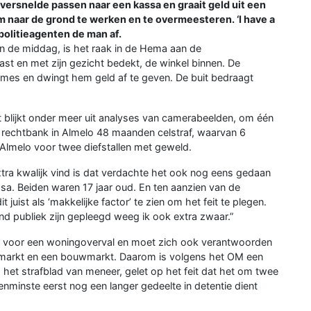
versnelde passen naar een kassa en graait geld uit een
naar de grond te werken en te overmeesteren. ‘I have a
n politieagenten de man af.
in de middag, is het raak in de Hema aan de
 en met zijn gezicht bedekt, de winkel binnen. De
lmes en dwingt hem geld af te geven. De buit bedraagt
t blijkt onder meer uit analyses van camerabeelden, om één
 rechtbank in Almelo 48 maanden celstraf, waarvan 6
 Almelo voor twee diefstallen met geweld.
k extra kwalijk vind is dat verdachte het ook nog eens gedaan
sa. Beiden waren 17 jaar oud. En ten aanzien van de
it juist als ‘makkelijke factor’ te zien om het feit te plegen.
end publiek zijn gepleegd weeg ik ook extra zwaar.”
eld voor een woningoverval en moet zich ook verantwoorden
permarkt en een bouwmarkt. Daarom is volgens het OM een
 het strafblad van meneer, gelet op het feit dat het om twee
tenminste eerst nog een langer gedeelte in detentie dient