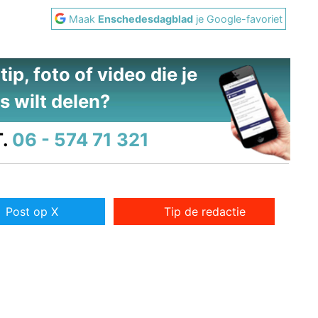
Maak
Enschedesdagblad
je Google-favoriet
ip, foto of video die je
s wilt delen?
.
06 - 574 71 321
Post op X
Tip de redactie