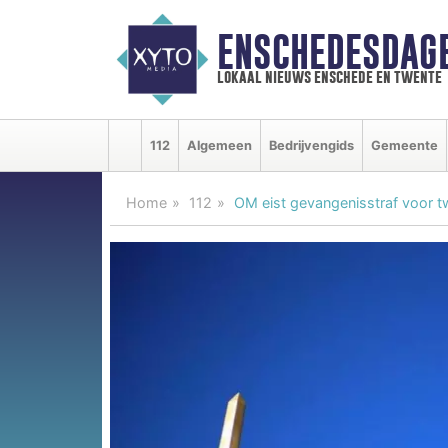
ENSCHEDESDAG
lokaal nieuws enschede en twente
112
Algemeen
Bedrijvengids
Gemeente
Home
112
OM eist gevangenisstraf voor t