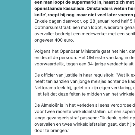
een man loopt de supermarkt in, haast zich met 
openstaande kassalade. Omstanders weten hem 
knife’, roept hij nog, maar niet veel later voere
Enkele dagen daarvoor, op 28 januari rond half 5 
Ootmarsumstraat: een man loopt, wederom gehaast
overvaller bedreigt een medewerker met een schi
ongeveer 400 euro.
Volgens het Openbaar Ministerie gaat het hier, da
en dezelfde persoon. Het OM eiste vandaag in de
voorwaardelijk, tegen een 34-jarige verdachte uit
De officier van justitie in haar requisitoir: “Wat i
heeft ten aanzien van jonge meisjes achter de kas
Nettorama leek hij, gelet op zijn eigen verklaring, d
Het feit dat deze feiten te midden van het winkel
De Almeloër is in het verleden al eens veroorde
voor twee recente winkeldiefstallen, uit een su
lange gevangenisstraf passend: “Ik denk, gelet op
overvallen en twee winkeldiefstallen gaat, dat hij 
door te brengen.”