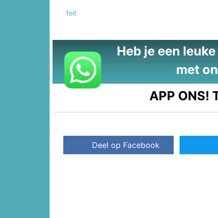
feit
Heb je een leuke t
met on
APP ONS!
T
Deel op Facebook