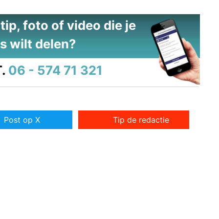
ip, foto of video die je
s wilt delen?
.
06 - 574 71 321
Post op X
Tip de redactie