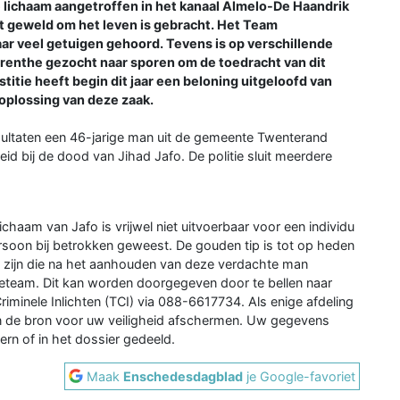
lichaam aangetroffen in het kanaal Almelo-De Haandrik
et geweld om het leven is gebracht. Het Team
ar veel getuigen gehoord. Tevens is op verschillende
 Drenthe gezocht naar sporen om de toedracht van dit
stitie heeft begin dit jaar een beloning uitgeloofd van
 oplossing van deze zaak.
ltaten een 46-jarige man uit de gemeente Twenterand
d bij de dood van Jihad Jafo. De politie sluit meerdere
chaam van Jafo is vrijwel niet uitvoerbaar voor een individu
ersoon bij betrokken geweest. De gouden tip is tot op heden
n zijn die na het aanhouden van deze verdachte man
eteam. Dit kan worden doorgegeven door te bellen naar
iminele Inlichten (TCI) via 088-6617734. Als enige afdeling
n de bron voor uw veiligheid afschermen. Uw gegevens
ern of in het dossier gedeeld.
Maak
Enschedesdagblad
je Google-favoriet