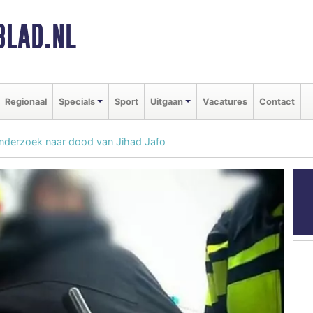
BLAD.NL
Regionaal
Specials
Sport
Uitgaan
Vacatures
Contact
 onderzoek naar dood van Jihad Jafo