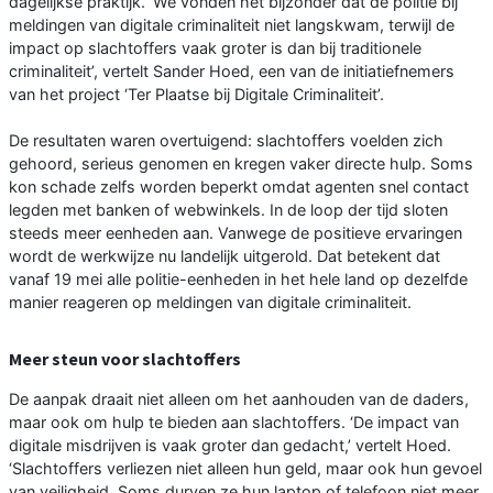
dagelijkse praktijk. ‘We vonden het bijzonder dat de politie bij
meldingen van digitale criminaliteit niet langskwam, terwijl de
impact op slachtoffers vaak groter is dan bij traditionele
criminaliteit’, vertelt Sander Hoed, een van de initiatiefnemers
van het project ‘Ter Plaatse bij Digitale Criminaliteit’.
De resultaten waren overtuigend: slachtoffers voelden zich
gehoord, serieus genomen en kregen vaker directe hulp. Soms
kon schade zelfs worden beperkt omdat agenten snel contact
legden met banken of webwinkels. In de loop der tijd sloten
steeds meer eenheden aan. Vanwege de positieve ervaringen
wordt de werkwijze nu landelijk uitgerold. Dat betekent dat
vanaf 19 mei alle politie-eenheden in het hele land op dezelfde
manier reageren op meldingen van digitale criminaliteit.
Meer steun voor slachtoffers
De aanpak draait niet alleen om het aanhouden van de daders,
maar ook om hulp te bieden aan slachtoffers. ‘De impact van
digitale misdrijven is vaak groter dan gedacht,’ vertelt Hoed.
‘Slachtoffers verliezen niet alleen hun geld, maar ook hun gevoel
van veiligheid. Soms durven ze hun laptop of telefoon niet meer