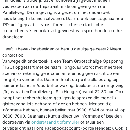
Inmiddels is duidelijk dat er schoten zijn gelost met een
vuurwapen aan de Trijpstraat, in de omgeving van de
Parallelweg. De omgeving is afgezet om het onderzoek
nauwkeurig te kunnen uitvoeren. Daar is ook een zogenaamde
‘PD-unit’ geplaatst. Naast forensische- en tactische
rechercheurs is er ook inzet geweest van speurhonden en het
droneteam.
Heeft u bewakingsbeelden of bent u getuige geweest? Neem
contact op!
Vanwege dit onderzoek is een Team Grootschalige Opsporing
(TGO) opgestart met de naam Tongo. Er wordt met meerdere
scenario’s rekening gehouden en is er nog geen zicht op een
mogelijke verdachte. Daarom heeft de politie alle belang bij
camera/dashcam/deurbel-bewakingsbeelden uit de omgeving
(Trijpstraat en Parallelweg LS in Hengelo) vanaf 22.30 uur. Ook
hoopt het rechercheteam getuigen te spreken die mogelijk
gisteravond iets gehoord of gezien hebben. Mensen die
informatie hebben, kunnen bellen met 0900-8844 of met M. op
0800-7000. Daarnaast kunt u direct uw informatie of beelden
doorgeven via
onderstaand tipformulier
of stuur een
privébericht naar ons Facebookaccount (politie Hengelo). Ook is