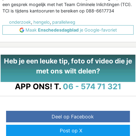
een gesprek mogelijk met het Team Criminele Inlichtingen (TCI).
TCI is tijdens kantooruren te bereiken op 088-6617734
onderzoek
,
hengelo
,
parallelweg
Maak
Enschedesdagblad
je Google-favoriet
Heb je een leuke tip, foto of video die je
met ons wilt delen?
APP ONS!
T.
06 - 574 71 321
Deel op Facebook
Post op X