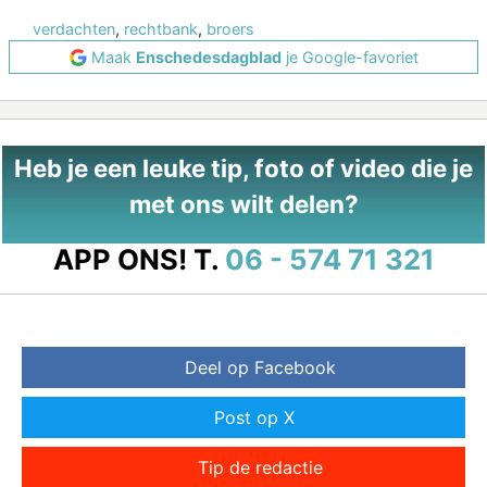
verdachten
,
rechtbank
,
broers
Maak
Enschedesdagblad
je Google-favoriet
Heb je een leuke tip, foto of video die je
met ons wilt delen?
APP ONS!
T.
06 - 574 71 321
Deel op Facebook
Post op X
Tip de redactie