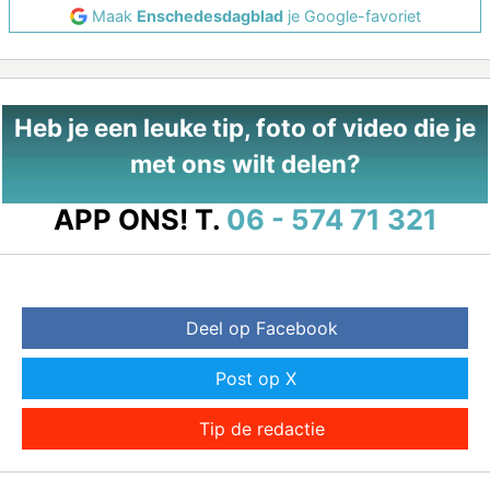
Maak
Enschedesdagblad
je Google-favoriet
Heb je een leuke tip, foto of video die je
met ons wilt delen?
APP ONS!
T.
06 - 574 71 321
Deel op Facebook
Post op X
Tip de redactie