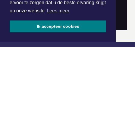
ervoor te zorgen dat u de beste ervaring krijgt
op onze website
Lees meer
Ik accepteer cookies
|
Nieuws | Sport | Evenementen
Hoofdvestiging:
van Benthuizenlaan 1
1701 BZ Heerhugowaard
072 8200 600
redactie@xyto.nl
www.xyto.nl
SOCIAL MEDIA