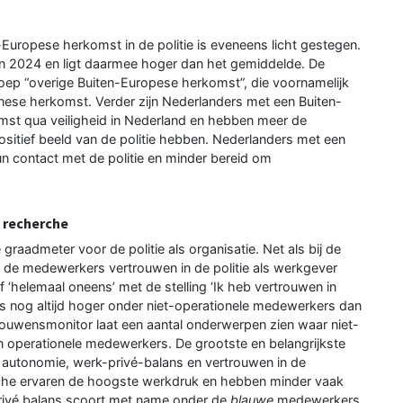
uropese herkomst in de politie is eveneens licht gestegen.
in 2024 en ligt daarmee hoger dan het gemiddelde. De
 groep “overige Buiten-Europese herkomst”, die voornamelijk
nese herkomst. Verder zijn Nederlanders met een Buiten-
st qua veiligheid in Nederland en hebben meer de
sitief beeld van de politie hebben. Nederlanders met een
n contact met de politie en minder bereid om
j recherche
raadmeter voor de politie als organisatie. Net als bij de
 de medewerkers vertrouwen in de politie als werkgever
‘helemaal oneens’ met de stelling ‘Ik heb vertrouwen in
is nog altijd hoger onder niet-operationele medewerkers dan
rouwensmonitor laat een aantal onderwerpen zien waar niet-
n operationele medewerkers. De grootste en belangrijkste
, autonomie, werk-privé-balans en vertrouwen in de
he ervaren de hoogste werkdruk en hebben minder vaak
privé balans scoort met name onder de
blauwe
medewerkers