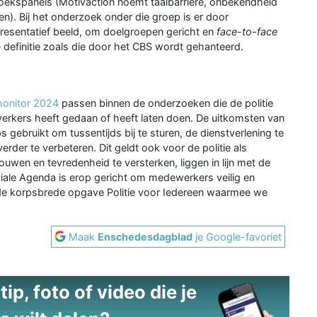
zoekspanels (Motivaction noemt taalbarrière, onbekendheid
n). Bij het onderzoek onder die groep is er door
presentatief beeld, om doelgroepen gericht en
face-to-face
e definitie zoals die door het CBS wordt gehanteerd.
monitor 2024
passen binnen de onderzoeken die de politie
erkers heeft gedaan of heeft laten doen. De uitkomsten van
gebruikt om tussentijds bij te sturen, de dienstverlening te
verder te verbeteren. Dit geldt ook voor de politie als
uwen en tevredenheid te versterken, liggen in lijn met de
iale Agenda is erop gericht om medewerkers veilig en
et de korpsbrede opgave Politie voor Iedereen waarmee we
Maak
Enschedesdagblad
je Google-favoriet
ip, foto of video die je