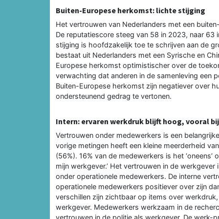
Buiten-Europese herkomst: lichte stijging
Het vertrouwen van Nederlanders met een buiten-E
De reputatiescore steeg van 58 in 2023, naar 63 
stijging is hoofdzakelijk toe te schrijven aan de
bestaat uit Nederlanders met een Syrische en Chi
Europese herkomst optimistischer over de toekom
verwachting dat anderen in de samenleving een po
Buiten-Europese herkomst zijn negatiever over hu
ondersteunend gedrag te vertonen.
Intern: ervaren werkdruk blijft hoog, vooral bi
Vertrouwen onder medewerkers is een belangrijke g
vorige metingen heeft een kleine meerderheid van
(56%). 16% van de medewerkers is het ‘oneens’ of 
mijn werkgever.’ Het vertrouwen in de werkgever 
onder operationele medewerkers. De interne vert
operationele medewerkers positiever over zijn da
verschillen zijn zichtbaar op items over werkdruk
werkgever. Medewerkers werkzaam in de recherc
vertrouwen in de politie als werkgever. De werk-