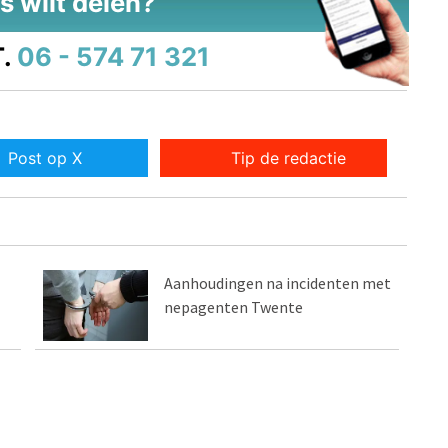
s wilt delen?
.
06 - 574 71 321
Post op X
Tip de redactie
Aanhoudingen na incidenten met
nepagenten Twente