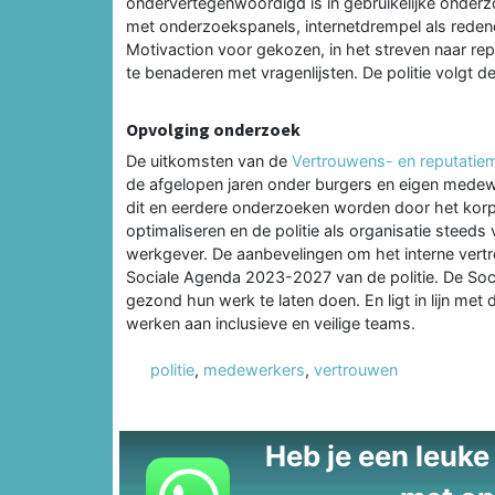
ondervertegenwoordigd is in gebruikelijke onder
met onderzoekspanels, internetdrempel als redene
Motivaction voor gekozen, in het streven naar re
te benaderen met vragenlijsten. De politie volgt d
Opvolging onderzoek
De uitkomsten van de
Vertrouwens- en reputatie
de afgelopen jaren onder burgers en eigen medew
dit en eerdere onderzoeken worden door het korps 
optimaliseren en de politie als organisatie steeds 
werkgever. De aanbevelingen om het interne vertro
Sociale Agenda 2023-2027 van de politie. De Soc
gezond hun werk te laten doen. En ligt in lijn m
werken aan inclusieve en veilige teams.
politie
,
medewerkers
,
vertrouwen
Heb je een leuke t