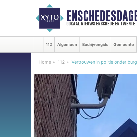
ENSCHEDESDAG
lokaal nieuws enschede en twente
112
Algemeen
Bedrijvengids
Gemeente
Home
112
Vertrouwen in politie onder bu