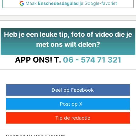
Maak
Enschedesdagblad
je Google-favoriet
Heb je een leuke tip, foto of video die je
met ons wilt delen?
APP ONS!
T.
06 - 574 71 321
Deel op Facebook
Post op X
Tip de redactie