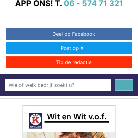
APP ONS!
T.
06 - 574 71 321
Deel op Facebook
Post op X
Tip de redactie