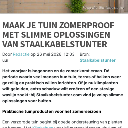
MAAK JE TUIN ZOMERPROOF
MET SLIMME OPLOSSINGEN
VAN STAALKABELSTUNTER
Door
Redactie
op
26 mei 2026, 12:03
Bron:
uur
Staalkabelstunter
Het voorjaar is begonnen en de zomer komt eraan. Dé
periode waarin veel mensen hun tuin, terras of balkon weer
gezellig en praktisch willen inrichten. Of je nu klimplanten
wilt geleiden, extra schaduw wilt creëren of een stevige
waslijn zoekt: bij Staalkabelstunter.com vind je volop slimme
oplossingen voor buiten.
Praktische tuinproducten voor het zomerseizoen
Een verzorgde tuin begint bij goede ondersteuning van planten
en bomen. Met
Klimhulpen
voor bijvoorbeeld rozen, druiven of