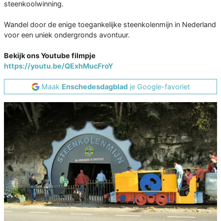
steenkoolwinning.
Wandel door de enige toegankelijke steenkolenmijn in Nederland
voor een uniek ondergronds avontuur.
Bekijk ons Youtube filmpje
https://youtu.be/QExhMucFroY
Maak
Enschedesdagblad
je Google-favoriet