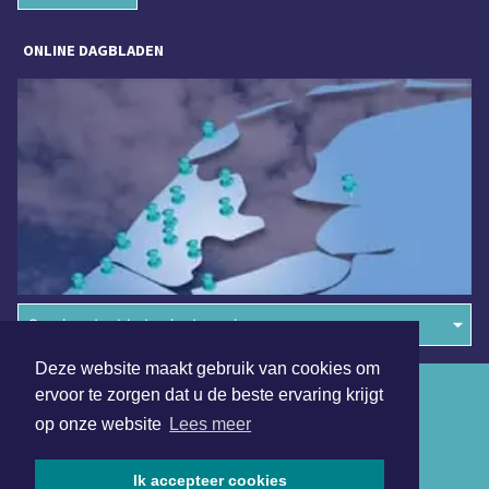
ONLINE DAGBLADEN
Overige dagbladen in de regio
Deze website maakt gebruik van cookies om
Algemene voorwaarden
ervoor te zorgen dat u de beste ervaring krijgt
op onze website
Lees meer
Disclaimer
Privacy Statement
Ik accepteer cookies