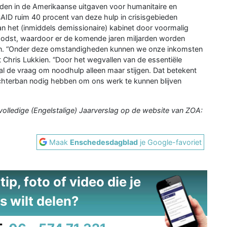
eden in de Amerikaanse uitgaven voor humanitaire en
SAID ruim 40 procent van deze hulp in crisisgebieden
van het (inmiddels demissionaire) kabinet door voormalig
oodst, waardoor er de komende jaren miljarden worden
en. “Onder deze omstandigheden kunnen we onze inkomsten
 Chris Lukkien. “Door het wegvallen van de essentiële
l de vraag om noodhulp alleen maar stijgen. Dat betekent
chterban nodig hebben om ons werk te kunnen blijven
volledige (Engelstalige) Jaarverslag op de website van ZOA:
Maak
Enschedesdagblad
je Google-favoriet
ip, foto of video die je
s wilt delen?