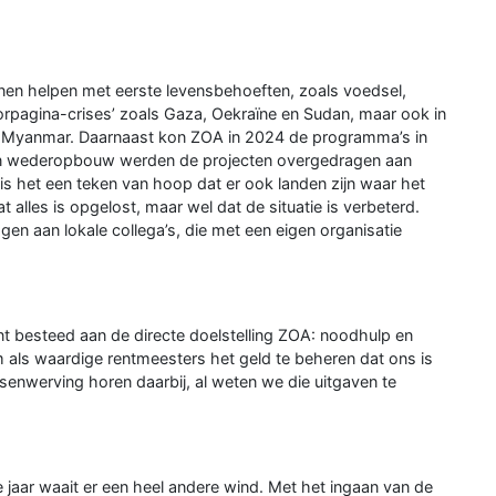
en helpen met eerste levensbehoeften, zoals voedsel,
oorpagina-crises’ zoals Gaza, Oekraïne en Sudan, maar ook in
en Myanmar. Daarnaast kon ZOA in 2024 de programma’s in
p en wederopbouw werden de projecten overgedragen aan
s is het een teken van hoop dat er ook landen zijn waar het
t alles is opgelost, maar wel dat de situatie is verbeterd.
en aan lokale collega’s, die met een eigen organisatie
t besteed aan de directe doelstelling ZOA: noodhulp en
 als waardige rentmeesters het geld te beheren dat ons is
enwerving horen daarbij, al weten we die uitgaven te
e jaar waait er een heel andere wind. Met het ingaan van de