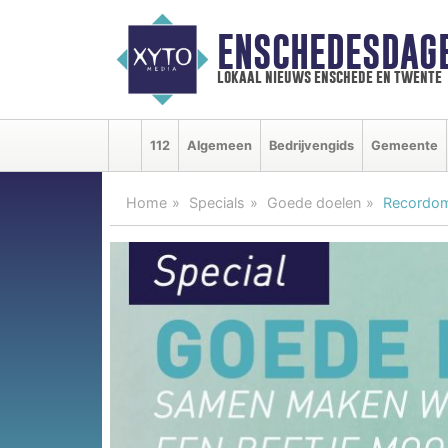
ENSCHEDESDAG
lokaal nieuws enschede en twente
112
Algemeen
Bedrijvengids
Gemeente
Home
Specials
Goede doelen
Recordomz