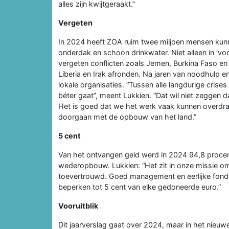
alles zijn kwijtgeraakt.”
Vergeten
In 2024 heeft ZOA ruim twee miljoen mensen kunn
onderdak en schoon drinkwater. Niet alleen in ‘v
vergeten conflicten zoals Jemen, Burkina Faso 
Liberia en Irak afronden. Na jaren van noodhul
lokale organisaties. “Tussen alle langdurige crise
béter gaat”, meent Lukkien. “Dat wil niet zeggen da
Het is goed dat we het werk vaak kunnen overdrag
doorgaan met de opbouw van het land.”
5 cent
Van het ontvangen geld werd in 2024 94,8 procen
wederopbouw. Lukkien: “Het zit in onze missie om
toevertrouwd. Goed management en eerlijke fonds
beperken tot 5 cent van elke gedoneerde euro.”
Vooruitblik
Dit jaarverslag gaat over 2024, maar in het nieuw