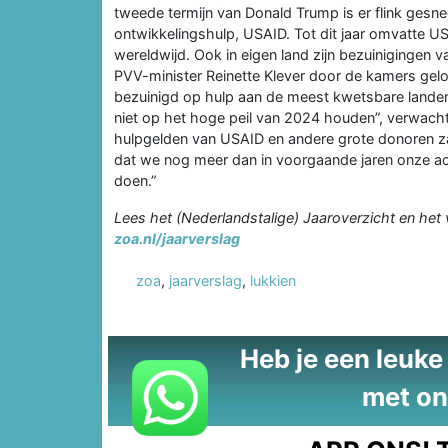
tweede termijn van Donald Trump is er flink gesn
ontwikkelingshulp, USAID. Tot dit jaar omvatte U
wereldwijd. Ook in eigen land zijn bezuinigingen 
PVV-minister Reinette Klever door de kamers gel
bezuinigd op hulp aan de meest kwetsbare land
niet op het hoge peil van 2024 houden”, verwacht
hulpgelden van USAID en andere grote donoren za
dat we nog meer dan in voorgaande jaren onze a
doen.”
Lees het (Nederlandstalige) Jaaroverzicht en het 
zoa.nl/jaarverslag
zoa
,
jaarverslag
,
lukkien
Heb je een leuke t
met on