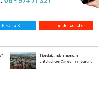
.
06 - 574 71 321
Post op X
Tip de redactie
p”
Tienduizenden mensen
ontvluchten Congo naar Burundi