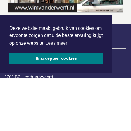
Deze website maakt gebruik van cookies om
ervoor te zorgen dat u de beste ervaring krijgt
|
Nieuws | Sport | Evenementen
op onze website
Lees meer
Ik accepteer cookies
Hoofdvestiging:
van Benthuizenlaan 1
1701 BZ Heerhugowaard
072 8200 600
redactie@xyto.nl
www.xyto.nl
SOCIAL MEDIA