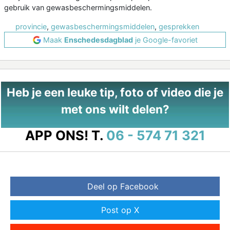
gebruik van gewasbeschermingsmiddelen.
provincie
,
gewasbeschermingsmiddelen
,
gesprekken
Maak
Enschedesdagblad
je Google-favoriet
Heb je een leuke tip, foto of video die je
met ons wilt delen?
APP ONS!
T.
06 - 574 71 321
Deel op Facebook
Post op X