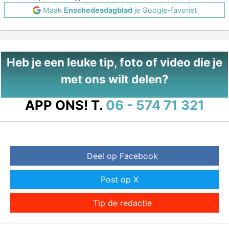
Maak
Enschedesdagblad
je Google-favoriet
Heb je een leuke tip, foto of video die je
met ons wilt delen?
APP ONS!
T.
06 - 574 71 321
Deel op Facebook
Post op X
Tip de redactie