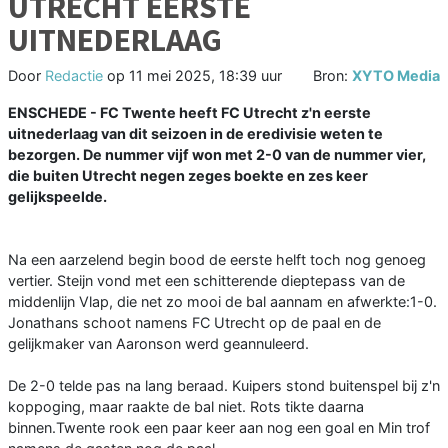
UTRECHT EERSTE
UITNEDERLAAG
Door
Redactie
op
11 mei 2025, 18:39 uur
Bron:
XYTO Media
ENSCHEDE - FC Twente heeft FC Utrecht z'n eerste
uitnederlaag van dit seizoen in de eredivisie weten te
bezorgen. De nummer vijf won met 2-0 van de nummer vier,
die buiten Utrecht negen zeges boekte en zes keer
gelijkspeelde.
Na een aarzelend begin bood de eerste helft toch nog genoeg
vertier. Steijn vond met een schitterende dieptepass van de
middenlijn Vlap, die net zo mooi de bal aannam en afwerkte:1-0.
Jonathans schoot namens FC Utrecht op de paal en de
gelijkmaker van Aaronson werd geannuleerd.
De 2-0 telde pas na lang beraad. Kuipers stond buitenspel bij z'n
koppoging, maar raakte de bal niet. Rots tikte daarna
binnen.Twente rook een paar keer aan nog een goal en Min trof