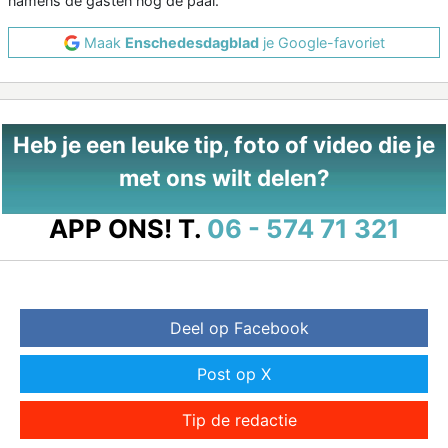
namens de gasten nog de paal.
Maak
Enschedesdagblad
je Google-favoriet
Heb je een leuke tip, foto of video die je
met ons wilt delen?
APP ONS!
T.
06 - 574 71 321
Deel op Facebook
Post op X
Tip de redactie