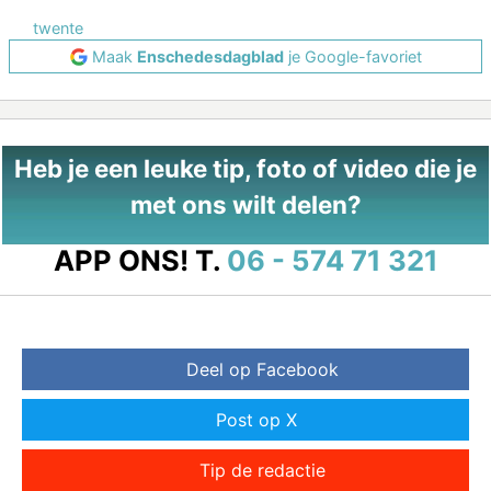
twente
Maak
Enschedesdagblad
je Google-favoriet
Heb je een leuke tip, foto of video die je
met ons wilt delen?
APP ONS!
T.
06 - 574 71 321
Deel op Facebook
Post op X
Tip de redactie