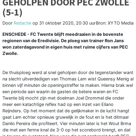
GEHOLPEN DOOR PEC ZWOLLE
(5-1)
Door
Redactie
op
31 oktober 2020, 20:30 uur
Bron: XYTO Media
ENSCHEDE - FC Twente blijft meedraaien in de bovenste
regionen van de Eredivisie. De ploeg van trainer Ron Jans
won zaterdagavond in eigen huis met ruime cijfers van PEC
Zwolle.
De thuisploeg werd al snel geholpen door de tegenstander want
na slecht uitverdedigen van Thomas Lam wist Queensy Menig al
binnen vijf minuten de openingstreffer te maken. Hierna brak wel
een periode aan waarin de gasten de betere waren en FC
Twente blij mocht zijn met doelman Joel Drommel die onder
meer een katachtige reflex had op een inzet van Eliano
Reijnders. Op het moment dat de gelijkmaker in de lucht hangt
gaat Lam echter opnieuw gruwelijk in de fout en is het ditmaal
Danilo Pereira die profiteert. Vier minuten later is het Wout Brma
die met een ferme knal de 3-0 op het scorebord brengt, en dat