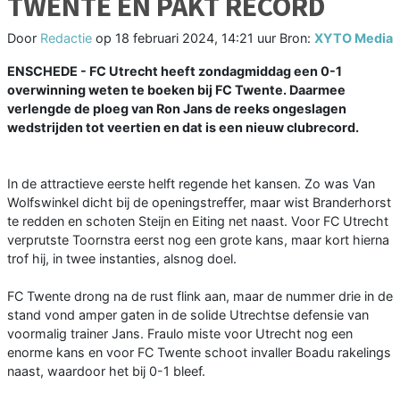
TWENTE EN PAKT RECORD
Door
Redactie
op
18 februari 2024, 14:21 uur
Bron:
XYTO Media
ENSCHEDE - FC Utrecht heeft zondagmiddag een 0-1
overwinning weten te boeken bij FC Twente. Daarmee
verlengde de ploeg van Ron Jans de reeks ongeslagen
wedstrijden tot veertien en dat is een nieuw clubrecord.
In de attractieve eerste helft regende het kansen. Zo was Van
Wolfswinkel dicht bij de openingstreffer, maar wist Branderhorst
te redden en schoten Steijn en Eiting net naast. Voor FC Utrecht
verprutste Toornstra eerst nog een grote kans, maar kort hierna
trof hij, in twee instanties, alsnog doel.
FC Twente drong na de rust flink aan, maar de nummer drie in de
stand vond amper gaten in de solide Utrechtse defensie van
voormalig trainer Jans. Fraulo miste voor Utrecht nog een
enorme kans en voor FC Twente schoot invaller Boadu rakelings
naast, waardoor het bij 0-1 bleef.