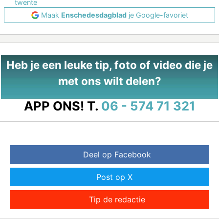
twente
Maak
Enschedesdagblad
je Google-favoriet
Heb je een leuke tip, foto of video die je
met ons wilt delen?
APP ONS!
T.
06 - 574 71 321
Deel op Facebook
Post op X
Tip de redactie