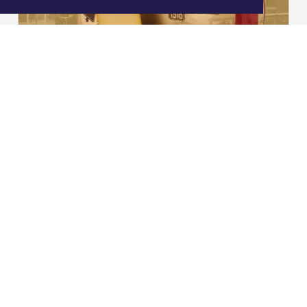
|
Nieuws | Sport | Evenementen
Hoofdvestiging:
van Benthuizenlaan 1
1701 BZ Heerhugowaard
072 8200 600
redactie@xyto.nl
www.xyto.nl
SOCIAL MEDIA