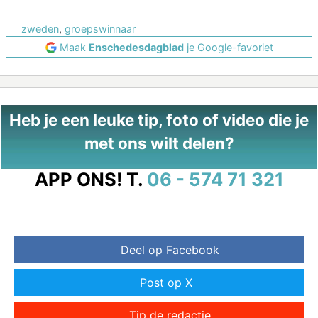
zweden
,
groepswinnaar
Maak
Enschedesdagblad
je Google-favoriet
Heb je een leuke tip, foto of video die je
met ons wilt delen?
APP ONS!
T.
06 - 574 71 321
Deel op Facebook
Post op X
Tip de redactie