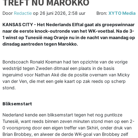
TREFT NU MAROKKO
Door
Redactie
op
26 juni 2026, 2:58 uur
Bron:
XYTO Media
KANSAS CITY - Het Nederlands Elftal gaat als groepswinnaar
naar de eerste knock-outronde van het WK-voetbal. Na de 3-
1 winst op Tunesië mag Oranje nu in de nacht van maandag op
dinsdag aantreden tegen Marokko.
Bondscoach Ronald Koeman had ten opzichte van de vorige
wedstrijd tegen Zweden ditmaal een plaats in de basis
ingeruimd voor Nathan Aké die de positie overnam van Micky
van der Ven, die met een gele kaart op zak reeds op scherp
stond.
Bliksemstart
Nederland kende een bliksemstart tegen het nog puntloze
Tunesië, want reeds binnen zeven minuten stond men op een 2-
0 voorsprong door een eigen treffer van Skhiri, onder druk van
Brian Brobbey, en alweer de derde WK-goal van Brobbey zelf