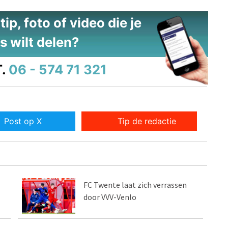
ip, foto of video die je
s wilt delen?
.
06 - 574 71 321
Post op X
Tip de redactie
FC Twente laat zich verrassen
door VVV-Venlo