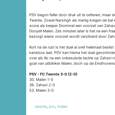
PSV begon feller door druk uit te oefenen, maar d
Twente. Zowel Narsingh als menig kregen de bal e
score als keeper Drommel een voorzet van Zahavi
Donyell Malen. Zes minuten later is het na een fra
bezorgt wiens voorzet wordt verzilverd door Zaha
Kort na de rust is het duel al snel helemaal besli
kansloos laat. PSV kan hierna het duel gecontrolee
over als Ilic na een onbesuisde tackle op Zahavi
goal van uitblinker Malen, doch op de Eindhovense
PSV - FC Twente 3-0 (2-0)
30. Malen 1-0
36. Zahavi 2-0
53. Malen 3-0
twente
,
psv
,
malen