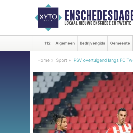
ENSCHEDESDAG
lokaal nieuws enschede en twente
112
Algemeen
Bedrijvengids
Gemeente
Home
Sport
PSV overtuigend langs FC Tw