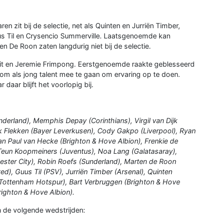
n zit bij de selectie, net als Quinten en Jurriën Timber,
uus Til en Crysencio Summerville. Laatsgenoemde kan
n De Roon zaten langdurig niet bij de selectie.
Smit en Jeremie Frimpong. Eerstgenoemde raakte geblesseerd
t om als jong talent mee te gaan om ervaring op te doen.
daar blijft het voorlopig bij.
derland), Memphis Depay (Corinthians), Virgil van Dijk
rk Flekken (Bayer Leverkusen), Cody Gakpo (Liverpool), Ryan
an Paul van Hecke (Brighton & Hove Albion), Frenkie de
 Teun Koopmeiners (Juventus), Noa Lang (Galatasaray),
hester City), Robin Roefs (Sunderland), Marten de Roon
d), Guus Til (PSV), Jurriën Timber (Arsenal), Quinten
(Tottenham Hotspur), Bart Verbruggen (Brighton & Hove
righton & Hove Albion).
n de volgende wedstrijden: