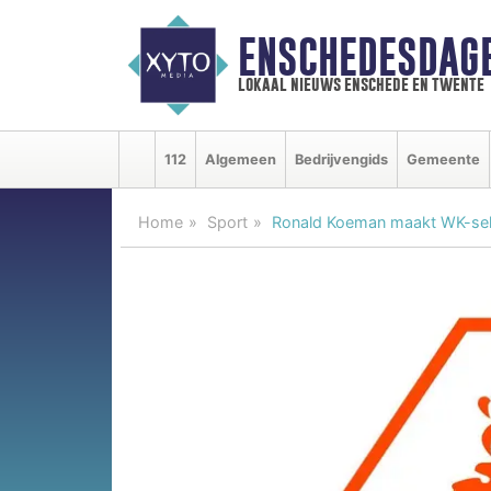
ENSCHEDESDAG
lokaal nieuws enschede en twente
112
Algemeen
Bedrijvengids
Gemeente
Home
Sport
Ronald Koeman maakt WK-sel