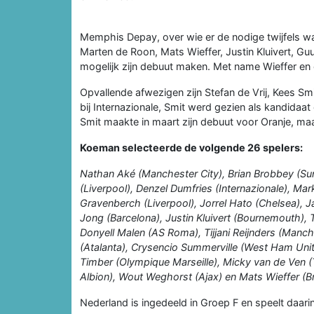
Memphis Depay, over wie er de nodige twijfels ware
Marten de Roon, Mats Wieffer, Justin Kluivert, G
mogelijk zijn debuut maken. Met name Wieffer en e
Opvallende afwezigen zijn Stefan de Vrij, Kees 
bij Internazionale, Smit werd gezien als kandidaa
Smit maakte in maart zijn debuut voor Oranje, maar 
Koeman selecteerde de volgende 26 spelers:
Nathan Aké (Manchester City), Brian Brobbey (Sun
(Liverpool), Denzel Dumfries (Internazionale), Ma
Gravenberch (Liverpool), Jorrel Hato (Chelsea), J
Jong (Barcelona), Justin Kluivert (Bournemouth),
Donyell Malen (AS Roma), Tijjani Reijnders (Manc
(Atalanta), Crysencio Summerville (West Ham Unite
Timber (Olympique Marseille), Micky van de Ven 
Albion), Wout Weghorst (Ajax) en Mats Wieffer (B
Nederland is ingedeeld in Groep F en speelt daari