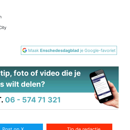
n
City
Maak
Enschedesdagblad
je Google-favoriet
ip, foto of video die je
s wilt delen?
.
06 - 574 71 321
Post op X
Tip de redactie