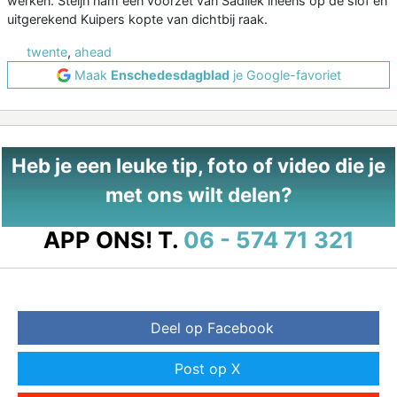
werken. Steijn nam een voorzet van Sadilék ineens op de slof en
uitgerekend Kuipers kopte van dichtbij raak.
twente
,
ahead
Maak
Enschedesdagblad
je Google-favoriet
Heb je een leuke tip, foto of video die je
met ons wilt delen?
APP ONS!
T.
06 - 574 71 321
Deel op Facebook
Post op X