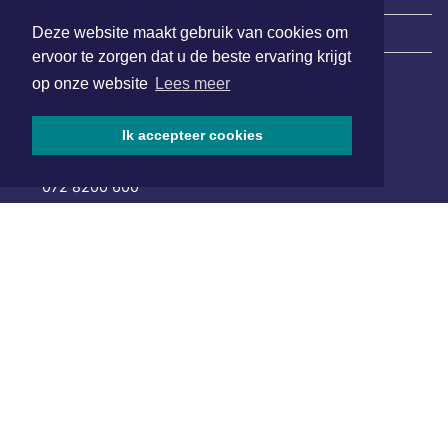
Deze website maakt gebruik van cookies om
|
Nieuws | Sport | Evenementen
ervoor te zorgen dat u de beste ervaring krijgt
op onze website
Lees meer
Hoofdvestiging:
van Benthuizenlaan 1
Ik accepteer cookies
1701 BZ Heerhugowaard
072 8200 600
redactie@xyto.nl
www.xyto.nl
SOCIAL MEDIA
NIEUWSBRIEF AANMELDEN
Schrijf je in voor onze nieuwsbrief en krijg wekelijks een
samenvatting van alle gebeurtenissen uit jouw regio.