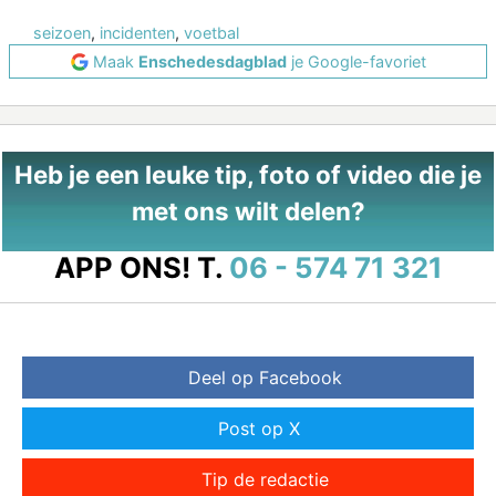
seizoen
,
incidenten
,
voetbal
Maak
Enschedesdagblad
je Google-favoriet
Heb je een leuke tip, foto of video die je
met ons wilt delen?
APP ONS!
T.
06 - 574 71 321
Deel op Facebook
Post op X
Tip de redactie