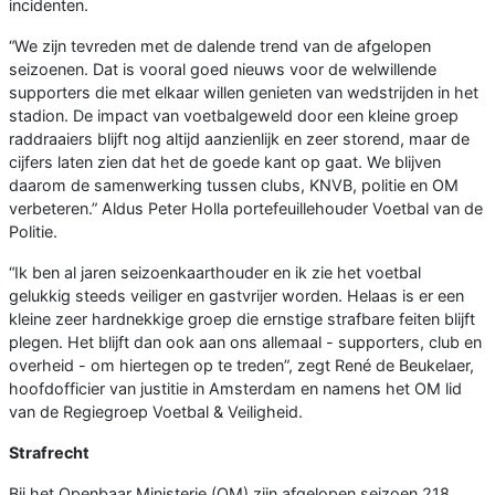
incidenten.
“We zijn tevreden met de dalende trend van de afgelopen
seizoenen. Dat is vooral goed nieuws voor de welwillende
supporters die met elkaar willen genieten van wedstrijden in het
stadion. De impact van voetbalgeweld door een kleine groep
raddraaiers blijft nog altijd aanzienlijk en zeer storend, maar de
cijfers laten zien dat het de goede kant op gaat. We blijven
daarom de samenwerking tussen clubs, KNVB, politie en OM
verbeteren.” Aldus Peter Holla portefeuillehouder Voetbal van de
Politie.
“Ik ben al jaren seizoenkaarthouder en ik zie het voetbal
gelukkig steeds veiliger en gastvrijer worden. Helaas is er een
kleine zeer hardnekkige groep die ernstige strafbare feiten blijft
plegen. Het blijft dan ook aan ons allemaal - supporters, club en
overheid - om hiertegen op te treden”, zegt René de Beukelaer,
hoofdofficier van justitie in Amsterdam en namens het OM lid
van de Regiegroep Voetbal & Veiligheid.
Strafrecht
Bij het Openbaar Ministerie (OM) zijn afgelopen seizoen 218