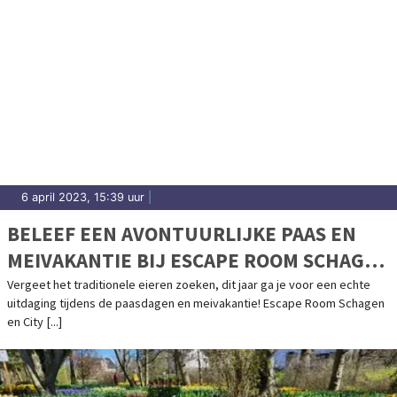
6 april 2023, 15:39 uur
|
BELEEF EEN AVONTUURLIJKE PAAS EN
MEIVAKANTIE BIJ ESCAPE ROOM SCHAGEN
& CITY ADVENTURES!
Vergeet het traditionele eieren zoeken, dit jaar ga je voor een echte
uitdaging tijdens de paasdagen en meivakantie! Escape Room Schagen
en City [...]