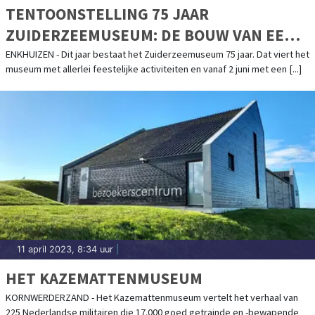
TENTOONSTELLING 75 JAAR
ZUIDERZEEMUSEUM: DE BOUW VAN EEN
BUITENGEWOON BIJZONDER
ENKHUIZEN - Dit jaar bestaat het Zuiderzeemuseum 75 jaar. Dat viert het
museum met allerlei feestelijke activiteiten en vanaf 2 juni met een [...]
MUSEUMDORP
11 april 2023, 8:34 uur
|
HET KAZEMATTENMUSEUM
KORNWERDERZAND - Het Kazemattenmuseum vertelt het verhaal van
225 Nederlandse militairen die 17.000 goed getrainde en -bewapende