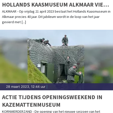
HOLLANDS KAASMUSEUM ALKMAAR VIERT
40-JARIG JUBILEUM
ALKMAAR - Op vrijdag 21 april 2023 bestaat het Hollands Kaasmuseum in
Alkmaar precies 40 jaar. Dit jubileum wordt in de loop van het jaar
gevierd met [...]
28 maart 2023, 12:44 uur
|
ACTIE TIJDENS OPENINGSWEEKEND IN
KAZEMATTENMUSEUM
KORNWERDERZAND - De opening van het nieuwe seizoen van het