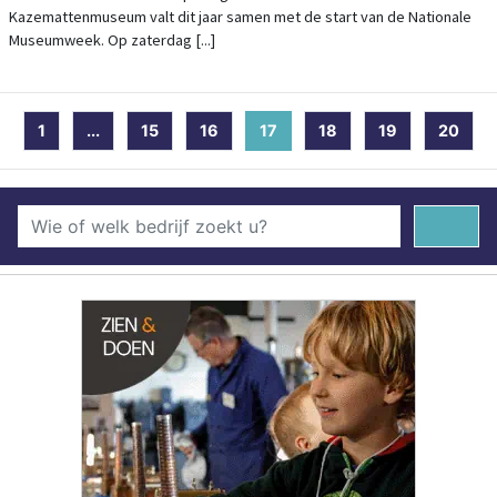
Kazemattenmuseum valt dit jaar samen met de start van de Nationale
Museumweek. Op zaterdag [...]
1
...
15
16
17
(current)
18
19
20