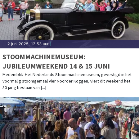
2 juni 2025, 12:53 uur
|
STOOMMACHINEMUSEUM:
JUBILEUMWEEKEND 14 & 15 JUNI
Medemblik- Het Nederlands Stoommachinemuseum, gevestigd in het
voormalig stoomgemaal Vier Noorder Koggen, viert dit weekend het
50-jarig bestaan van [...]