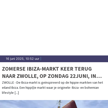
16 juni 2025, 10:52 uur
|
ZOMERSE IBIZA-MARKT KEER TERUG
NAAR ZWOLLE, OP ZONDAG 22JUNI, IN
HET PARK DE WEZENLANDEN.
ZWOLLE - De Ibiza-markt is geïnspireerd op de hippie markten van het
eiland Ibiza. Een hipp(i)e markt waar je originele- Ibiza- en bohemian
lifestyle [...]