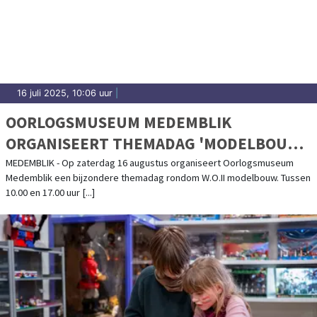
16 juli 2025, 10:06 uur
|
OORLOGSMUSEUM MEDEMBLIK
ORGANISEERT THEMADAG 'MODELBOUW'
- 16 AUGUSTUS 2025
MEDEMBLIK - Op zaterdag 16 augustus organiseert Oorlogsmuseum
Medemblik een bijzondere themadag rondom W.O.II modelbouw. Tussen
10.00 en 17.00 uur [...]