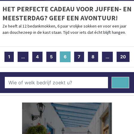
HET PERFECTE CADEAU VOOR JUFFEN- EN
MEESTERDAG? GEEF EEN AVONTUUR!
Ze heeft al 12 bedankmokken, 6 paar vrolijke sokken en voor een jaar
aan douchezeep in de kast staan. Tijd voor iets dat écht blijft hangen.
1
...
4
5
6
(current)
7
8
...
20