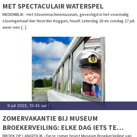
MET SPECTACULAIR WATERSPEL
MEDEMBLIK - Het Stoommachinemuseum, gevestigd in het voormalig
stoomgemaal Vier Noorder Koggen, houdt zaterdag 26 en zondag 27 juli
weer een [...]
9 juli 2025, 15:45 uur
|
ZOMERVAKANTIE BIJ MUSEUM
BROEKERVEILING: ELKE DAG IETS TE
BELEVEN!
BROEK OP LANGEDIJK - Deze zomer bruist Museum BroekerVeiling van