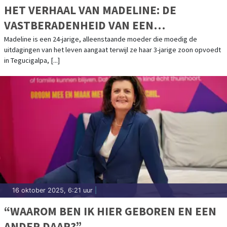
HET VERHAAL VAN MADELINE: DE
VASTBERADENHEID VAN EEN
ALLEENSTAANDE MOEDER
Madeline is een 24-jarige, alleenstaande moeder die moedig de
uitdagingen van het leven aangaat terwijl ze haar 3-jarige zoon opvoedt
in Tegucigalpa, [...]
16 oktober 2025, 6:21 uur
|
“WAAROM BEN IK HIER GEBOREN EN EEN
ANDER DAAR?”