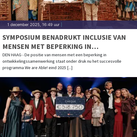
1 december 2025, 16:49 uur
|
SYMPOSIUM BENADRUKT INCLUSIE VAN
MENSEN MET BEPERKING IN
ONTWIKKELINGSBELEID
DEN HAAG - De positie van mensen met een beperking in
ontwikkelingssamenwerking staat onder druk nu het succesvolle
programma We are Able! eind 2025 [...]