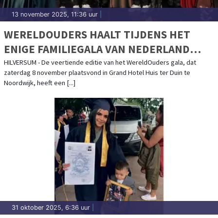
13 november 2025, 11:36 uur
|
WERELDOUDERS HAALT TIJDENS HET
ENIGE FAMILIEGALA VAN NEDERLAND
€578.750,- OP OM DE STROOM VAN
HILVERSUM - De veertiende editie van het WereldOuders gala, dat
zaterdag 8 november plaatsvond in Grand Hotel Huis ter Duin te
UITHUISPLAATSING IN BOLIVIA EN PERU
Noordwijk, heeft een [...]
TE DOORBREKEN
31 oktober 2025, 6:36 uur
|