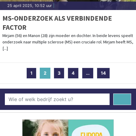
25 april 2025, 10:52 uur
|
MS-ONDERZOEK ALS VERBINDENDE
FACTOR
Mirjam (56) en Manon (28) zijn moeder en dochter. In beide levens speelt
onderzoek naar multiple sclerose (MS) een cruciale rol. Mirjam heeft MS,
[...]
1
2
(current)
3
4
...
14