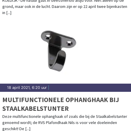
KOEDIJK - De natuur gaat in Geestmerloo altijd voor. Niet alleen op de
grond, maar ook in de lucht. Daarom zijn er op 22 april twee bijenkasten
in [...]
18 april 2021, 6:20 uur
|
MULTIFUNCTIONELE OPHANGHAAK BIJ
STAALKABELSTUNTER
Deze multifunctionele ophanghaak of zoals die bij de Staalkabelstunter
genoemd wordt; de RVS Plafondhaak Nils is voor vele doeleinden
geschikt! De [...]