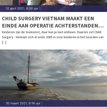
12 april 2021, 6:30 uur
|
CHILD SURGERY VIETNAM MAAKT EEN
EINDE AAN OPERATIE ACHTERSTANDEN
BIJ KINDEREN
Kinderen zijn de toekomst, daar kun je niet omheen. Daarom zet Child
Surgery - Vietnam zich al sinds 2005 in voor kinderen in het noorden van
[...]
30 maart 2021, 6:16 uur
|