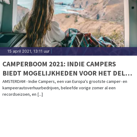
15 april 2021, 13:11 uur
|
CAMPERBOOM 2021: INDIE CAMPERS
BIEDT MOGELIJKHEDEN VOOR HET DELEN
VAN CAMPERS
AMSTERDAM - Indie Campers, een van Europa's grootste camper- en
kampeerautoverhuurbedrijven, beleefde vorige zomer al een
recordseizoen, en [...]