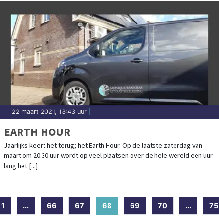
22 maart 2021, 13:43 uur
|
EARTH HOUR
Jaarlijks keert het terug; het Earth Hour. Op de laatste zaterdag van
maart om 20.30 uur wordt op veel plaatsen over de hele wereld een uur
lang het [...]
1
...
66
67
68
(current)
69
70
...
75