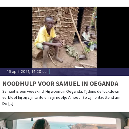
16 april 2021, 14:20 uur
|
NOODHULP VOOR SAMUEL IN OEGANDA
Samuel is een weeskind. Hij woont in Oeganda. Tijdens de lockdown
verbleef hij bij zijn tante en zijn neefje Amooti. Ze zijn ontzettend arm.
De [...]