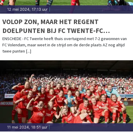
12 mei 2024, 17:13 uur
|
VOLOP ZON, MAAR HET REGENT
DOELPUNTEN BIJ FC TWENTE-FC
VOLENDAM
ENSCHEDE - FC Twente heeft thuis overtuigend met 7-2 gewonnen van
FC Volendam, maar weet in de strijd om de derde plaats AZ nog altijd
twee punten [...]
11 mei 2024, 18:51 uur
|