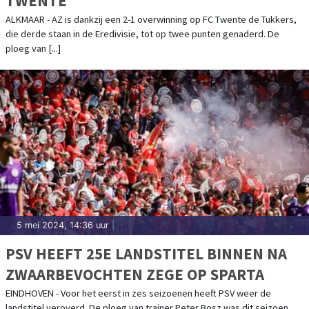
TWENTE
ALKMAAR - AZ is dankzij een 2-1 overwinning op FC Twente de Tukkers,
die derde staan in de Eredivisie, tot op twee punten genaderd. De
ploeg van [...]
5 mei 2024, 14:36 uur
|
PSV HEEFT 25E LANDSTITEL BINNEN NA
ZWAARBEVOCHTEN ZEGE OP SPARTA
EINDHOVEN - Voor het eerst in zes seizoenen heeft PSV weer de
landstitel veroverd. De ploeg van trainer Peter Bosz was dit seizoen