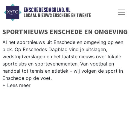
ENSCHEDESDAGBLAD.NL
lokaal nieuws enschede en twente
SPORTNIEUWS ENSCHEDE EN OMGEVING
Al het sportnieuws uit Enschede en omgeving op een
plek. Op Enschedes Dagblad vind je uitslagen,
wedstrijdverslagen en het laatste nieuws over lokale
sportclubs en sportevenementen. Van voetbal en
handbal tot tennis en atletiek - wij volgen de sport in
Enschede op de voet.
LOKALE SPORT ENSCHEDE
Van FC Twente en Heracles Almelo tot hockey bij HTC
Enschede en atletiek bij Atletica — Enschede heeft een
rijk en levendig sportleven. Blijf op de hoogte van alle
sportieve uitslagen en prestaties in Enschede.