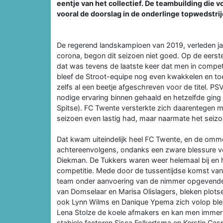
eentje van het collectief. De teambuilding die v
vooral de doorslag in de onderlinge topwedstri
De regerend landskampioen van 2019, verleden j
corona, begon dit seizoen niet goed. Op de eerst
dat was tevens de laatste keer dat men in compet
bleef de Stroot-equipe nog even kwakkelen en toe
zelfs al een beetje afgeschreven voor de titel. 
nodige ervaring binnen gehaald en hetzelfde ging 
Spitse). FC Twente versterkte zich daarentegen me
seizoen even lastig had, maar naarmate het sei
Dat kwam uiteindelijk heel FC Twente, en de omm
achtereenvolgens, ondanks een zware blessure voo
Diekman. De Tukkers waren weer helemaal bij en hi
competitie. Mede door de tussentijdse komst va
team onder aanvoering van de nimmer opgevende
van Domselaar en Marisa Olislagers, bleken plotse
ook Lynn Wilms en Danique Ypema zich volop blev
Lena Stolze de koele afmakers en kan men immer r
stabiele factoren Sisca Folkertsma en Kerstin Cas