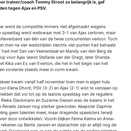
oor trainer/coach Tommy Stroot zo belangrijk is, gaf
jden tegen Ajax en PSV.
aar werd de competitie immers niet afgemaakt wegens
e speeldag werd weliswaar met 3-1 van Ajax verloren, maar
itieverband van één van de twee concurrenten verloor. Toch
n men na vier wedstrijden slechts vier punten had behaald
PSV had met Sari van Veenendaal en Mandy van den Berg de
op voor Ajax (eerst Stefanie van der Gragt, later Sherida
t Kika van Es van Everton, die het in het begin van het
zoen vorderde steeds meer in vorm kwam.
ekeer kwam vanaf half november toen men in eigen huis
r Elena Dhont, PSV (3-2) en Ajax (2-1) wist te verslaan op
elden dat vol tot op de laatste speeldag van de reguliere
n Rieke Dieckmann en Suzanne Giesen was de balans in het
 Renate Jansen nog sterker geworden. Keepster Daphne
ling geen talenten meer, maar dragende speelsters terwijl
en door ontwikkelen. Voorin blijken Fenna Kalma en Anna-
ekenen op Bente Jansen en daarachter zijn er altijd nog de
parij. Daarnaast was er ook de ruimte om de nodige talenten