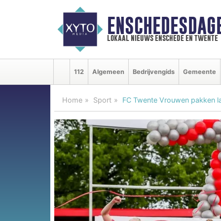
ENSCHEDESDAG
lokaal nieuws enschede en twente
112
Algemeen
Bedrijvengids
Gemeente
Home
Sport
FC Twente Vrouwen pakken lan