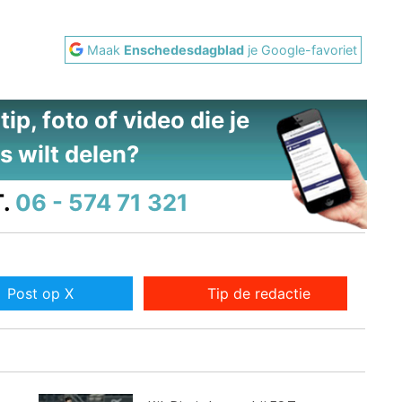
Maak
Enschedesdagblad
je Google-favoriet
ip, foto of video die je
s wilt delen?
.
06 - 574 71 321
Post op X
Tip de redactie