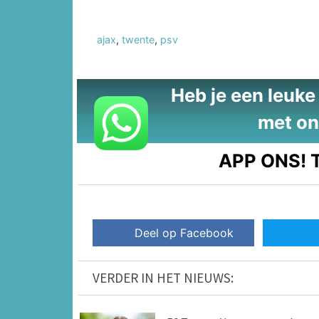
ajax
,
twente
,
psv
Heb je een leuke t
met on
APP ONS!
T
Deel op Facebook
VERDER IN HET NIEUWS: