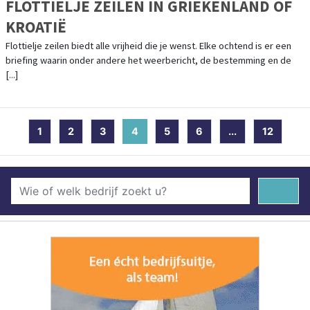
FLOTTIELJE ZEILEN IN GRIEKENLAND OF
KROATIË
Flottielje zeilen biedt alle vrijheid die je wenst. Elke ochtend is er een
briefing waarin onder andere het weerbericht, de bestemming en de
[...]
1
2
3
4
(current)
5
6
...
12