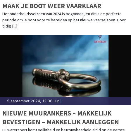
MAAK JE BOOT WEER VAARKLAAR
Het onderhoudsseizoen van 2024 is begonnen, en dit is de perfecte
periode om je boot voor te bereiden op het nieuwe vaarseizoen. Door
tijdig [...]
5 september 2024, 12:06 uur
|
NIEUWE MUURANKERS – MAKKELIJK
BEVESTIGEN – MAKKELIJK AANLEGGEN
Bij watersport komt veiligheid en betrouwbaarheid altijd op de eerste