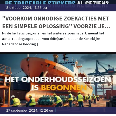
8 oktober 2024, 11:25 uur
|
"VOORKOM ONNODIGE ZOEKACTIES MET
EEN SIMPELE OPLOSSING" VOORZIE JE
SURFSPULLEN VAN BETRACEABLE
Nu de herfst is begonnen en het winterseizoen nadert, neemt het
aantal reddingsoperaties voor (kite)surfers door de Koninklijke
STICKERS
Nederlandse Redding [...]
27 september 2024, 12:26 uur
|