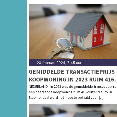
20 februari 2024, 7:45 uur
|
GEMIDDELDE TRANSACTIEPRIJS
KOOPWONING IN 2023 RUIM 416
DUIZEND EURO
NEDERLAND - In 2023 was de gemiddelde transactieprijs
een bestaande koopwoning ruim 416 duizend euro. In
Bloemendaal werd het meeste betaald voor [...]