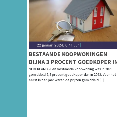
22 januari 2024, 6:41 uur
|
BESTAANDE KOOPWONINGEN
BIJNA 3 PROCENT GOEDKOPER I
2023
NEDERLAND - Een bestaande koopwoning was in 2023
gemiddeld 2,8 procent goedkoper dan in 2022. Voor het
eerst in tien jaar waren de prijzen gemiddeld [...]