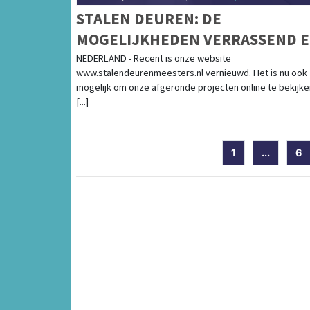
STALEN DEUREN: DE
MOGELIJKHEDEN VERRASSEND 
HET WOONGENOT VERBLUFFEN
NEDERLAND - Recent is onze website
www.stalendeurenmeesters.nl vernieuwd. Het is nu ook
mogelijk om onze afgeronde projecten online te bekijke
[...]
1
...
6