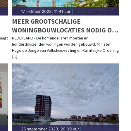
17 oktober 2023, 11:41 uur
|
MEER GROOTSCHALIGE
WONINGBOUWLOCATIES NODIG OM
T
TOEKOMSTIG WONINGTEKORT OP
raagt
NEDERLAND - De komende jaren moeten er
honderdduizenden woningen worden gebouwd. Minister
TE LOSSEN
Hugo de Jonge van Volkshuisvesting en Ruimtelijke Ordening
[...]
26 september 2023, 20:09 uur
|