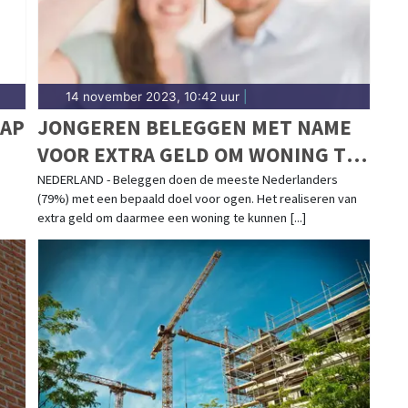
14 november 2023, 10:42 uur
|
RAP
JONGEREN BELEGGEN MET NAME
VOOR EXTRA GELD OM WONING TE
KUNNEN KOPEN
NEDERLAND - Beleggen doen de meeste Nederlanders
(79%) met een bepaald doel voor ogen. Het realiseren van
extra geld om daarmee een woning te kunnen [...]