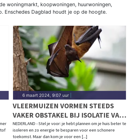
r de woningmarkt, koopwoningen, huurwoningen,
o. Enschedes Dagblad houdt je op de hoogte.
6 maart 2024, 9:07 uur
|
VLEERMUIZEN VORMEN STEEDS
VAKER OBSTAKEL BIJ ISOLATIE VAN
HUIZEN
amer
NEDERLAND - Stel je voor: je hebt plannen om je huis beter te
tof
isoleren en zo energie te besparen voor een schonere
toekomst. Maar dan kom je voor een [...]