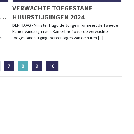
VERWACHTE TOEGESTANE
EN
HUURSTIJGINGEN 2024
D
DEN HAAG - Minister Hugo de Jonge informeert de Tweede
Kamer vandaag in een Kamerbrief over de verwachte
n.
toegestane stijgingspercentages van de huren [...]
7
8
(current)
9
10