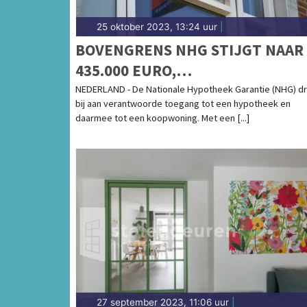
25 oktober 2023, 13:24 uur
|
BOVENGRENS NHG STIJGT NAAR
435.000 EURO,
BETAALBAARHEIDSGRENS WORD
NEDERLAND - De Nationale Hypotheek Garantie (NHG) d
bij aan verantwoorde toegang tot een hypotheek en
390.000 EURO
daarmee tot een koopwoning. Met een [...]
27 september 2023, 11:06 uur
|